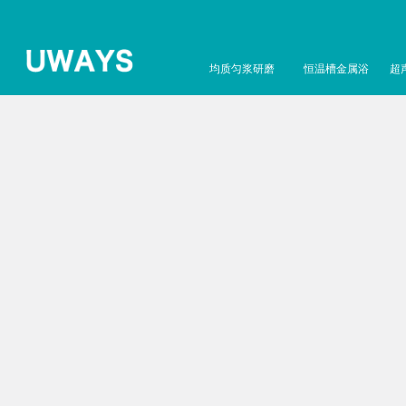
均质匀浆研磨
恒温槽金属浴
超