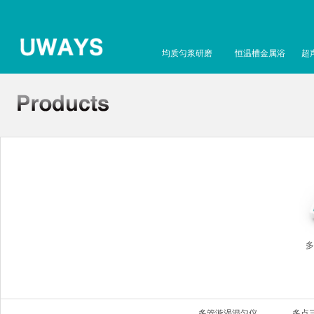
均质匀浆研磨
恒温槽金属浴
超
多
多管漩涡混匀仪
多点