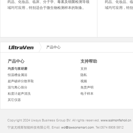
药品、化妆品、临床、分子学、毒素及细菌检测等领
药品、化妆品、
域均可应用，特别适合于微生物检测样本的制备。
域均可应用，特
产品中心
产品中心
支持帮助
均质匀浆研磨
支持
恒温槽金属浴
隐私
超声破碎分散萃取
视频
混匀离心筛分
免责声明
粘度计超声清洗
电子样本
其它仪器
Copyright 2024 Uways Business Group BV. All rights reserved.
www.salmonfishoil.cn
宁波尤维斯智能科技有限公司. Email:
wd@lawsonsmart.com
. Tel:0574 8908 5812